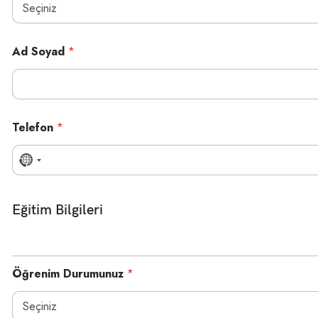
Ad Soyad
*
Telefon
*
N
o
c
o
Eğitim Bilgileri
u
n
t
r
Öğrenim Durumunuz
*
y
s
e