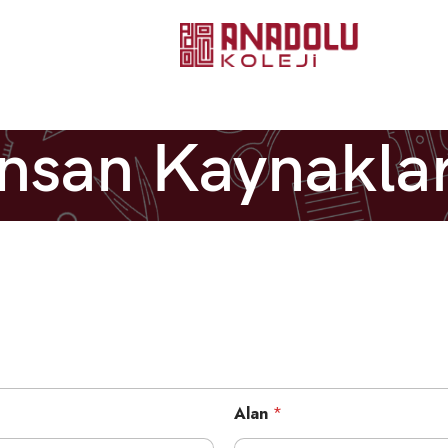
İnsan Kaynaklar
Alan
*