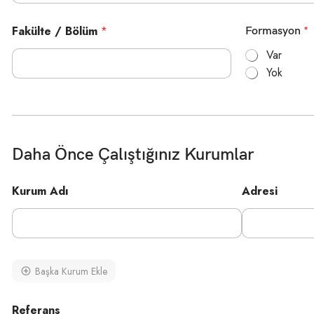
l
Fakülte / Bölüm
e
*
Formasyon
*
c
Var
t
Yok
e
d
Daha Önce Çalıştığınız Kurumlar
Kurum Adı
Adresi
Başka Kurum Ekle
Referans