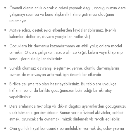
Önemli olanın anlık olarak o ödevi yapmak değil, çocuğunuzun ders
çalışmayı sevmesi ve bunu alışkanlık haline getirmesi olduğunu
unutmayın.
Motive edici, destekleyici etkenlerden faydalanabilirsiniz. (Renkli
kalemler, defterler, duvara yapıştırılan notlar vb.)
Çocuklara bir davranışı kazandırmanın en etkili yolu; onlara model
olmaktır. O ders çalışırken, sizde elinize kağıt, kalem veya kitap alıp
kendi işlerinizle ilgilenebilirsiniz.
Sürekli olumsuz davranışı eleştirmek yerine, olumlu davranışlarını
övmek de motivasyon arttırmak için önemli bir etkendir.
Birlikte çalışma tabloları hazırlayabilirsiniz. Bu tablolara uydukça
haftanın sonunda birlikte çocuğunuzun belirlediği bir aktiviteyi
yapabilirsiniz.
Ders aralarında teknoloji vb. dikkat dağıtıcı uyaranlardan çocuğunuzu
uzak tutmanız gerekmektedir. Bunun yerine fiziksel aktiviteler, sohbet
etmek, oyuncaklarla oynamak, müzik dinlemek vb. tercih edilebilir.
Ona günlük hayat konusunda sorumluluklar vermek de, ödev yapma