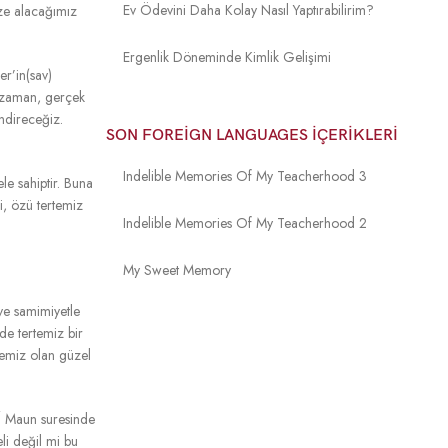
Ev Ödevini Daha Kolay Nasıl Yaptırabilirim?
ize alacağımız
Ergenlik Döneminde Kimlik Gelişimi
er’in(sav)
iz zaman, gerçek
ndireceğiz.
SON FOREIGN LANGUAGES İÇERIKLERI
Indelible Memories Of My Teacherhood 3
le sahiptir. Buna
i, özü tertemiz
Indelible Memories Of My Teacherhood 2
My Sweet Memory
 ve samimiyetle
de tertemiz bir
lkemiz olan güzel
7
Maun suresinde
li değil mi bu