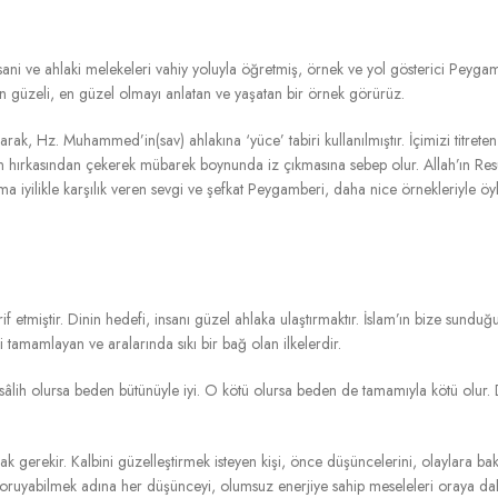
nsani ve ahlaki melekeleri vahiy yoluyla öğretmiş, örnek ve yol gösterici Peyga
n güzeli, en güzel olmayı anlatan ve yaşatan bir örnek görürüz.
rak, Hz. Muhammed’in(sav) ahlakına ‘yüce’ tabiri kullanılmıştır. İçimizi titrete
ken hırkasından çekerek mübarek boynunda iz çıkmasına sebep olur. Allah’ın Res
ma iyilikle karşılık veren sevgi ve şefkat Peygamberi, daha nice örnekleriyle öy
f etmiştir. Dinin hedefi, insanı güzel ahlaka ulaştırmaktır. İslam’ın bize sunduğu
i tamamlayan ve aralarında sıkı bir bağ olan ilkelerdir.
lih olursa beden bütünüyle iyi. O kötü olursa beden de tamamıyla kötü olur. D
 gerekir. Kalbini güzelleştirmek isteyen kişi, önce düşüncelerini, olaylara bakı
oruyabilmek adına her düşünceyi, olumsuz enerjiye sahip meseleleri oraya dah