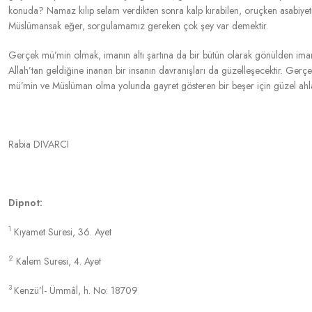
konuda? Namaz kılıp selam verdikten sonra kalp kırabilen, oruçken asabiyet
Müslümansak eğer, sorgulamamız gereken çok şey var demektir.
Gerçek mü’min olmak, imanın altı şartına da bir bütün olarak gönülden iman e
Allah’tan geldiğine inanan bir insanın davranışları da güzelleşecektir. Gerç
mü’min ve Müslüman olma yolunda gayret gösteren bir beşer için güzel ahla
Rabia DIVARCI
Dipnot:
1
Kıyamet Suresi, 36. Ayet
2
Kalem Suresi, 4. Ayet
3
Kenzü’l- Ümmâl, h. No: 18709