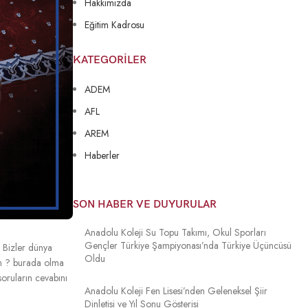
Hakkımızda
Eğitim Kadrosu
KATEGORILER
ADEM
AFL
AREM
Haberler
SON HABER VE DUYURULAR
Anadolu Koleji Su Topu Takımı, Okul Sporları
Gençler Türkiye Şampiyonası’nda Türkiye Üçüncüsü
. Bizler dünya
Oldu
ım ? burada olma
oruların cevabını
Anadolu Koleji Fen Lisesi’nden Geleneksel Şiir
Dinletisi ve Yıl Sonu Gösterisi