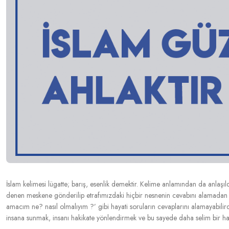
İslam kelimesi lügatte; barış, esenlik demektir. Kelime anlamından da anlaşıld
denen meskene gönderilip etrafımızdaki hiçbir nesnenin cevabını alamadan 
amacım ne? nasıl olmalıyım ?’ gibi hayati soruların cevaplarını alamayabil
insana sunmak, insanı hakikate yönlendirmek ve bu sayede daha selim bir hay