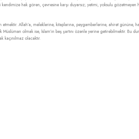
i kendimize hak gören, çevresine karşı duyarsız; yetimi, yoksulu gözetmeyen 
tmektir. Allah’a, meleklerine, kitaplarına, peygamberlerine, ahiret gününe, ha
ek Müslüman olmak ise, İslam’ın beş şartını özenle yerine getirebilmektir. Bu d
k kaçınılmaz olacaktır.