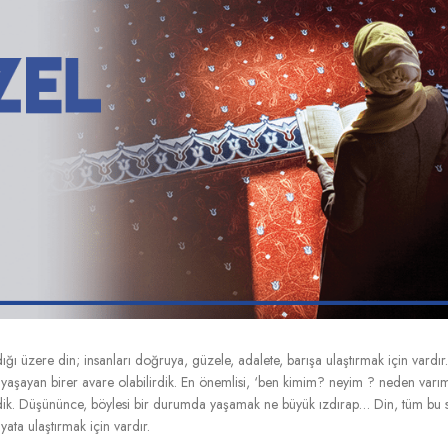
ığı üzere din; insanları doğruya, güzele, adalete, barışa ulaştırmak için vardır
yaşayan birer avare olabilirdik. En önemlisi, ‘ben kimim? neyim ? neden var
irdik. Düşününce, böylesi bir durumda yaşamak ne büyük ızdırap… Din, tüm bu s
ata ulaştırmak için vardır.