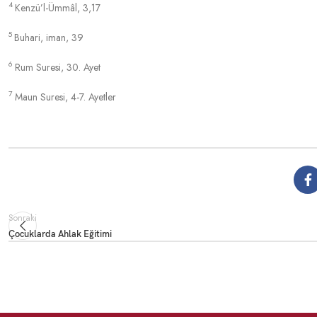
4
Kenzü’l-Ümmâl, 3,17
5
Buhari, iman, 39
6
Rum Suresi, 30. Ayet
7
Maun Suresi, 4-7. Ayetler
Sonraki
Çocuklarda Ahlak Eğitimi