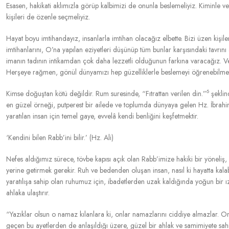
Esasen, hakikati aklımızla görüp kalbimizi de onunla beslemeliyiz. Kiminle 
kişileri de özenle seçmeliyiz.
Hayat boyu imtihandayız, insanlarla imtihan olacağız elbette. Bizi üzen kişi
imtihanlarını, O’na yapılan eziyetleri düşünüp tüm bunlar karşısındaki tavrını
imanın tadının intikamdan çok daha lezzetli olduğunun farkına varacağız. V
Herşeye rağmen, gönül dünyamızı hep güzelliklerle beslemeyi öğrenebilmemi
6
Kimse doğuştan kötü değildir. Rum suresinde, “Fıtrattan verilen din.”
şeklin
en güzel örneği, putperest bir ailede ve toplumda dünyaya gelen Hz. İbrahim’i
yaratılan insan için temel gaye, evvelâ kendi benliğini keşfetmektir.
‘Kendini bilen Rabb’ini bilir.’ (Hz. Ali)
Nefes aldığımız sürece, tövbe kapısı açık olan Rabb’imize hakiki bir yöneliş,
yerine getirmek gerekir. Ruh ve bedenden oluşan insan, nasıl ki hayatta kal
yaratılışa sahip olan ruhumuz için, ibadetlerden uzak kaldığında yoğun bir ız
ahlaka ulaştırır.
“Yazıklar olsun o namaz kılanlara ki, onlar namazlarını ciddiye almazlar. Onl
geçen bu ayetlerden de anlaşıldığı üzere, güzel bir ahlak ve samimiyete sahi