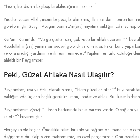
1
“İnsan, kendisinin başıboş bırakılacağını mı sanır?”
Yüceler yücesi Allah, insanı başıboş bırakmamış, ilk insandan itibaren tüm i
göndermiştir. Sevgili Peygamberimiz’in(sav) hayatına baktığımızda ise hep e
2
Kur’an-ı Kerim’de; “Ve gerçekten sen, çok yüce bir ahlak üzeresin.”
buyrula
Resulullah’ın(sav) yanına bir bedevî gelerek yardım ister. Fakat bunu yapar
3
ve ona istediği yardımın verilmesini emreder.
Yapılan her türlü kötülüğe dai
ahlaklı bir Peygamber.
Peki, Güzel Ahlaka Nasıl Ulaşılır?
4
Peygamber, kısa ve özlü olarak İslam’ı, “İslam güzel ahlaktır.”
buyurarak tari
baktığımızda üç ana başlık görürüz. İman, ibadet ve ahlak. Bu ilkeler birbirin
Peygamberimiz(sav): “…İnsan bedeninde bir et parçası vardır. O sağlam ve sâ
5
kalptir.”
buyurmuştur.
Herşey kalpte başlar. Öncelikle selim bir kalp ve sağlam bir imana sahip olmak
değiştirmelidir. Kalp bizim mahremimiz, en özel parçamızdır. Onu özenle k