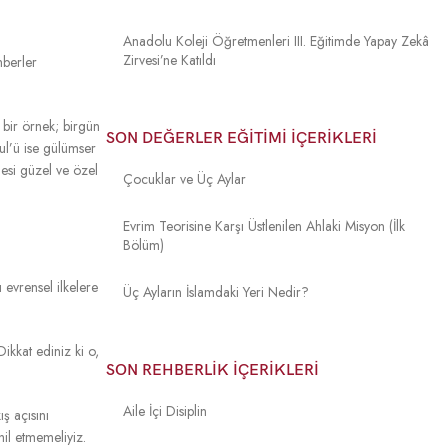
Anadolu Koleji Öğretmenleri III. Eğitimde Yapay Zekâ
Zirvesi’ne Katıldı
mberler
n bir örnek; birgün
SON DEĞERLER EĞITIMI İÇERIKLERI
ul’ü ise gülümser
lesi güzel ve özel
Çocuklar ve Üç Aylar
Evrim Teorisine Karşı Üstlenilen Ahlaki Misyon (İlk
Bölüm)
 evrensel ilkelere
Üç Ayların İslamdaki Yeri Nedir?
ikkat ediniz ki o,
SON REHBERLIK İÇERIKLERI
Aile İçi Disiplin
ş açısını
il etmemeliyiz.