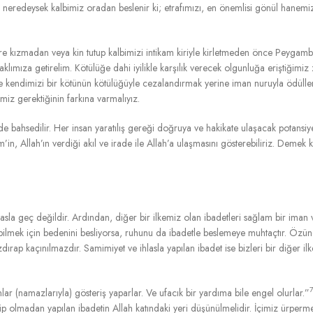
ve neredeysek kalbimiz oradan beslenir ki; etrafımızı, en önemlisi gönül hanem
lere kızmadan veya kin tutup kalbimizi intikam kiriyle kirletmeden önce Peygamb
 aklımıza getirelim. Kötülüğe dahi iyilikle karşılık verecek olgunluğa eriştiğim
e kendimizi bir kötünün kötülüğüyle cezalandırmak yerine iman nuruyla ödülle
z gerektiğinin farkına varmalıyız.
de bahsedilir. Her insan yaratılış gereği doğruya ve hakikate ulaşacak potansiye
n, Allah’ın verdiği akıl ve irade ile Allah’a ulaşmasını gösterebiliriz. Demek k
 asla geç değildir. Ardından, diğer bir ilkemiz olan ibadetleri sağlam bir iman
abilmek için bedenini besliyorsa, ruhunu da ibadetle beslemeye muhtaçtır. Özün
dırap kaçınılmazdır. Samimiyet ve ihlasla yapılan ibadet ise bizleri bir diğer i
ar (namazlarıyla) gösteriş yaparlar. Ve ufacık bir yardıma bile engel olurlar.”
p olmadan yapılan ibadetin Allah katındaki yeri düşünülmelidir. İçimiz ürperme