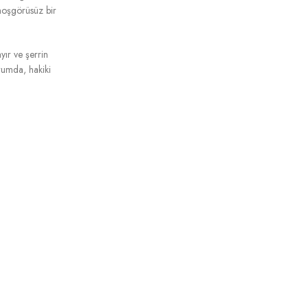
hoşgörüsüz bir
yır ve şerrin
urumda, hakiki