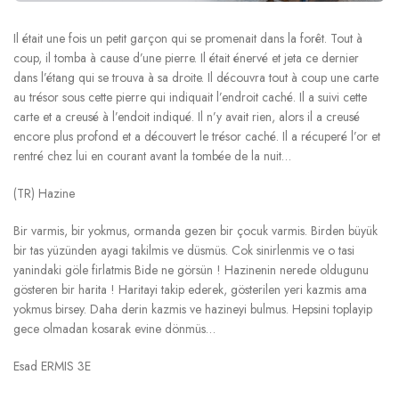
Il était une fois un petit garçon qui se promenait dans la forêt. Tout à
coup, il tomba à cause d’une pierre. Il était énervé et jeta ce dernier
dans l’étang qui se trouva à sa droite. Il découvra tout à coup une carte
au trésor sous cette pierre qui indiquait l’endroit caché. Il a suivi cette
carte et a creusé à l’endoit indiqué. Il n’y avait rien, alors il a creusé
encore plus profond et a découvert le trésor caché. Il a récuperé l’or et
rentré chez lui en courant avant la tombée de la nuit…
(TR) Hazine
Bir varmis, bir yokmus, ormanda gezen bir çocuk varmis. Birden büyük
bir tas yüzünden ayagi takilmis ve düsmüs. Cok sinirlenmis ve o tasi
yanindaki göle firlatmis Bide ne görsün ! Hazinenin nerede oldugunu
gösteren bir harita ! Haritayi takip ederek, gösterilen yeri kazmis ama
yokmus birsey. Daha derin kazmis ve hazineyi bulmus. Hepsini toplayip
gece olmadan kosarak evine dönmüs…
Esad ERMIS 3E