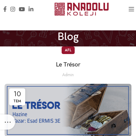
Blog
AFL
Le Trésor
Admin
10
TEM