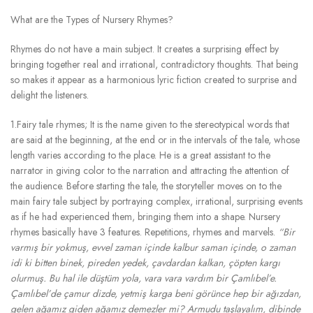
What are the Types of Nursery Rhymes?
Rhymes do not have a main subject. It creates a surprising effect by
bringing together real and irrational, contradictory thoughts. That being
so makes it appear as a harmonious lyric fiction created to surprise and
delight the listeners.
1.Fairy tale rhymes; It is the name given to the stereotypical words that
are said at the beginning, at the end or in the intervals of the tale, whose
length varies according to the place. He is a great assistant to the
narrator in giving color to the narration and attracting the attention of
the audience. Before starting the tale, the storyteller moves on to the
main fairy tale subject by portraying complex, irrational, surprising events
as if he had experienced them, bringing them into a shape. Nursery
rhymes basically have 3 features. Repetitions, rhymes and marvels.
“Bir
varmış bir yokmuş, evvel zaman içinde kalbur saman içinde, o zaman
idi ki bitten binek, pireden yedek, çavdardan kalkan, çöpten kargı
olurmuş. Bu hal ile düştüm yola, vara vara vardım bir Çamlıbel’e.
Çamlıbel’de çamur dizde, yetmiş karga beni görünce hep bir ağızdan,
gelen ağamız giden ağamız demezler mi? Armudu taşlayalım, dibinde