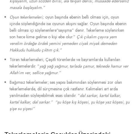
kışlayalım, uzun sözden birisi, ala tavşan derisi, müsaade ederseniz
masala başlayalım.”
Oyun tekerlemeleri;
oyun başında ebenin belli olması için, oyun
içinde söylendiğinde ise oyunun akışını sağlar. Oyun başında ebenin
belli olması içi söylenenlere”sayışma” denir. Tekerleme söylenirken
son hece kime gelirse o kişi ebe olur.”
Çık çıkalım çayıra yem
verelim ördeğe ördek yemini yemeden ciyak miyak demeden
Hakkudu hukkudu çıktım çık.”
Tören tekerlemeleri; Çeşitli törenlerde ve bayramlarda kullanılan
tekerlemelerdir. ”
yağ yağ yağmur, tarlada çamur, teknede hamur ver
Allah’ım ver, sellice yağmur.”
Bağımsız tekerlemeler; ses yapısı bakımından söylenmesi zor olan
tekerlemelerde, dil sürçmesine çok rastlanır. Kelimeleri art arda
yanılmadan söyleyebilmek esas olandır. “
dal sarkar, kartal kalkar,
kartal kalkar, dal sarkar.” “şu köşe kış köşesi, şu köşe yaz köşesi, şu
şişe su şişesi”