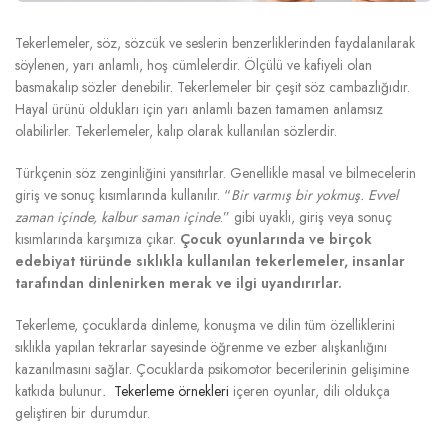
Tekerlemeler, söz, sözcük ve seslerin benzerliklerinden faydalanılarak
söylenen, yarı anlamlı, hoş cümlelerdir. Ölçülü ve kafiyeli olan
basmakalıp sözler denebilir. Tekerlemeler bir çeşit söz cambazlığıdır.
Hayal ürünü oldukları için yarı anlamlı bazen tamamen anlamsız
olabilirler. Tekerlemeler, kalıp olarak kullanılan sözlerdir.
Türkçenin söz zenginliğini yansıtırlar. Genellikle masal ve bilmecelerin
giriş ve sonuç kısımlarında kullanılır. “
Bir varmış bir yokmuş. Evvel
zaman içinde, kalbur saman içinde
.” gibi uyaklı, giriş veya sonuç
kısımlarında karşımıza çıkar.
Çocuk oyunlarında ve birçok
edebiyat türünde sıklıkla kullanılan tekerlemeler, insanlar
tarafından dinlenirken merak ve ilgi uyandırırlar.
Tekerleme, çocuklarda dinleme, konuşma ve dilin tüm özelliklerini
sıklıkla yapılan tekrarlar sayesinde öğrenme ve ezber alışkanlığını
kazanılmasını sağlar. Çocuklarda psikomotor becerilerinin gelişimine
katkıda bulunur
.
Tekerleme
örnekleri
içeren oyunlar, dili oldukça
geliştiren bir durumdur.