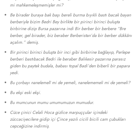
mi mahkemeleşmemişler mi?
Be birader buraya bak başı bereli burma bıyıklı bastı bacak bayan
berberiyle bizim Bedri Bey birlikte bir pirinci birinci buluşta
birbirine dizip Bursa pazarına indi Bir berber bir berbere “Bre
berber, gel birader, biz beraber Berberistan’da bir berber dükkânı
açalım.” demiş.
Bir pirinci birinci buluşta bir inci gibi birbirine bağlayıp, Perlepe
berberi bastıbacak Bedri ile beraber Balıkesir pazarına parasız
giden bu paytak budala, babası topal Badi’den biberli bir papara
yedi.
Bu çorbayı nanelemelî mi de yemeli, nanelememeli mi de yemeli?
Bu ekşi eski ekşi.
Bu mumcunun mumu umumumuzun mumudur.
Cüce çinici Celali Hoca gizlice marpuççular içindeki
züccaciyecilere gidip içi Çince yazılı cicili bicili cam çubukları
cepceğizine indirmiş
.