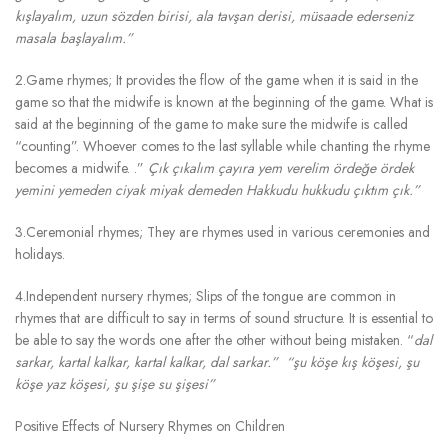
kışlayalım, uzun sözden birisi, ala tavşan derisi, müsaade ederseniz
masala başlayalım.”
2.Game rhymes; It provides the flow of the game when it is said in the
game so that the midwife is known at the beginning of the game. What is
said at the beginning of the game to make sure the midwife is called
“counting”. Whoever comes to the last syllable while chanting the rhyme
becomes a midwife. .”
Çık çıkalım çayıra yem verelim ördeğe ördek
yemini yemeden ciyak miyak demeden Hakkudu hukkudu çıktım çık.”
3.Ceremonial rhymes; They are rhymes used in various ceremonies and
holidays.
4.Independent nursery rhymes; Slips of the tongue are common in
rhymes that are difficult to say in terms of sound structure. It is essential to
be able to say the words one after the other without being mistaken. “
dal
sarkar, kartal kalkar, kartal kalkar, dal sarkar.” “şu köşe kış köşesi, şu
köşe yaz köşesi, şu şişe su şişesi”
Positive Effects of Nursery Rhymes on Children