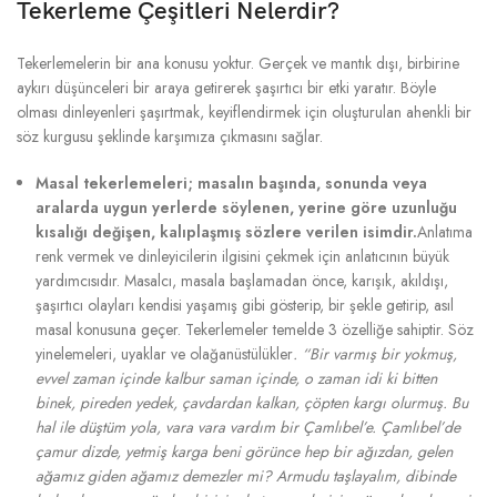
Tekerleme Çeşitleri Nelerdir?
Tekerlemelerin bir ana konusu yoktur. Gerçek ve mantık dışı, birbirine
aykırı düşünceleri bir araya getirerek şaşırtıcı bir etki yaratır. Böyle
olması dinleyenleri şaşırtmak, keyiflendirmek için oluşturulan ahenkli bir
söz kurgusu şeklinde karşımıza çıkmasını sağlar.
Masal tekerlemeleri; masalın başında, sonunda veya
aralarda uygun yerlerde söylenen, yerine göre uzunluğu
kısalığı değişen, kalıplaşmış sözlere verilen isimdir.
Anlatıma
renk vermek ve dinleyicilerin ilgisini çekmek için anlatıcının büyük
yardımcısıdır. Masalcı, masala başlamadan önce, karışık, akıldışı,
şaşırtıcı olayları kendisi yaşamış gibi gösterip, bir şekle getirip, asıl
masal konusuna geçer. Tekerlemeler temelde 3 özelliğe sahiptir. Söz
yinelemeleri, uyaklar ve olağanüstülükler
. “Bir varmış bir yokmuş,
evvel zaman içinde kalbur saman içinde, o zaman idi ki bitten
binek, pireden yedek, çavdardan kalkan, çöpten kargı olurmuş. Bu
hal ile düştüm yola, vara vara vardım bir Çamlıbel’e. Çamlıbel’de
çamur dizde, yetmiş karga beni görünce hep bir ağızdan, gelen
ağamız giden ağamız demezler mi? Armudu taşlayalım, dibinde