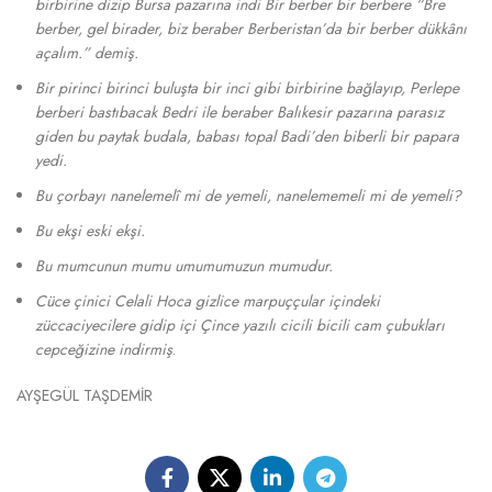
birbirine dizip Bursa pazarına indi Bir berber bir berbere “Bre
berber, gel birader, biz beraber Berberistan’da bir berber dükkânı
açalım.” demiş.
Bir pirinci birinci buluşta bir inci gibi birbirine bağlayıp, Perlepe
berberi bastıbacak Bedri ile beraber Balıkesir pazarına parasız
giden bu paytak budala, babası topal Badi’den biberli bir papara
yedi.
Bu çorbayı nanelemelî mi de yemeli, nanelememeli mi de yemeli?
Bu ekşi eski ekşi.
Bu mumcunun mumu umumumuzun mumudur.
Cüce çinici Celali Hoca gizlice marpuççular içindeki
züccaciyecilere gidip içi Çince yazılı cicili bicili cam çubukları
cepceğizine indirmiş
.
AYŞEGÜL TAŞDEMİR