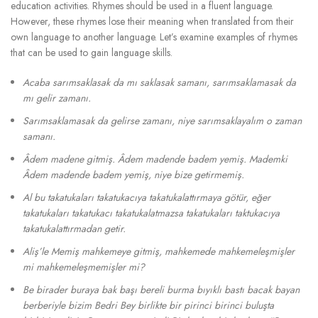
education activities. Rhymes should be used in a fluent language.
However, these rhymes lose their meaning when translated from their
own language to another language. Let’s examine examples of rhymes
that can be used to gain language skills.
Acaba sarımsaklasak da mı saklasak samanı, sarımsaklamasak da
mı gelir zamanı.
Sarımsaklamasak da gelirse zamanı, niye sarımsaklayalım o zaman
samanı.
Âdem madene gitmiş. Âdem madende badem yemiş. Mademki
Âdem madende badem yemiş, niye bize getirmemiş.
Al bu takatukaları takatukacıya takatukalattırmaya götür, eğer
takatukaları takatukacı takatukalatmazsa takatukaları taktukacıya
takatukalattırmadan getir.
Aliş’le Memiş mahkemeye gitmiş, mahkemede mahkemeleşmişler
mi mahkemeleşmemişler mi?
Be birader buraya bak başı bereli burma bıyıklı bastı bacak bayan
berberiyle bizim Bedri Bey birlikte bir pirinci birinci buluşta