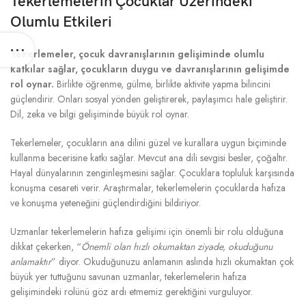
Tekerlemelerin Çocuklar Üzerindeki
Olumlu Etkileri
Tekerlemeler, çocuk davranışlarının gelişiminde olumlu
katkılar sağlar, çocukların duygu ve davranışlarının gelişimde
rol oynar.
Birlikte öğrenme, gülme, birlikte aktivite yapma bilincini
güçlendirir. Onları sosyal yönden geliştirerek, paylaşımcı hale geliştirir.
Dil, zeka ve bilgi gelişiminde büyük rol oynar.
Tekerlemeler, çocukların ana dilini güzel ve kurallara uygun biçiminde
kullanma becerisine katkı sağlar. Mevcut ana dili sevgisi besler, çoğaltır.
Hayal dünyalarının zenginleşmesini sağlar. Çocuklara topluluk karşısında
konuşma cesareti verir. Araştırmalar, tekerlemelerin çocuklarda hafıza
ve konuşma yeteneğini güçlendirdiğini bildiriyor.
Uzmanlar tekerlemelerin hafıza gelişimi için önemli bir rolu olduğuna
dikkat çekerken, “
Önemli olan hızlı okumaktan ziyade, okuduğunu
anlamaktır
” diyor. Okuduğunuzu anlamanın aslında hızlı okumaktan çok
büyük yer tuttuğunu savunan uzmanlar, tekerlemelerin hafıza
gelişimindeki rolünü göz ardı etmemiz gerektiğini vurguluyor.