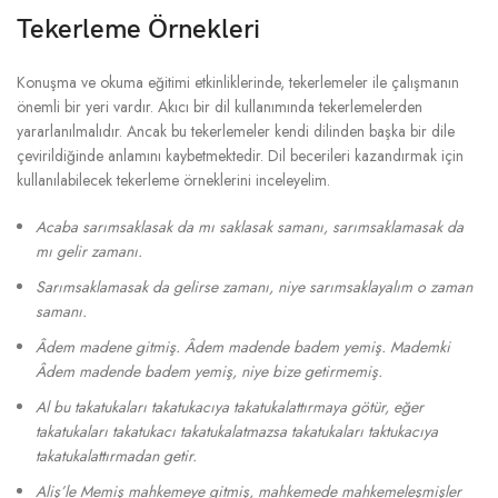
Tekerleme Örnekleri
Konuşma ve okuma eğitimi etkinliklerinde, tekerlemeler ile çalışmanın
önemli bir yeri vardır. Akıcı bir dil kullanımında tekerlemelerden
yararlanılmalıdır. Ancak bu tekerlemeler kendi dilinden başka bir dile
çevirildiğinde anlamını kaybetmektedir. Dil becerileri kazandırmak için
kullanılabilecek tekerleme örneklerini inceleyelim.
Acaba sarımsaklasak da mı saklasak samanı, sarımsaklamasak da
mı gelir zamanı.
Sarımsaklamasak da gelirse zamanı, niye sarımsaklayalım o zaman
samanı.
Âdem madene gitmiş. Âdem madende badem yemiş. Mademki
Âdem madende badem yemiş, niye bize getirmemiş.
Al bu takatukaları takatukacıya takatukalattırmaya götür, eğer
takatukaları takatukacı takatukalatmazsa takatukaları taktukacıya
takatukalattırmadan getir.
Aliş’le Memiş mahkemeye gitmiş, mahkemede mahkemeleşmişler