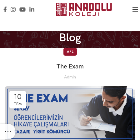
Blog
AFL
The Exam
Admin
10
TEM