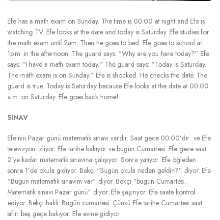
Efe has a math exam on Sunday. The time is 00:00 at night and Efe is
watching TV. Efe looks at the date and today is Saturday. Efe studies for
the math exam until 2am. Then he goes to bed. Efe goes to school at
1p.m. in the afternoon. The guard says: “Why are you here today?” Efe
says: “I have a math exam today.” The guard says: “Today is Saturday.
The math exam is on Sunday.” Efe is shocked. He checks the date. The
guard is true. Today is Saturday because Efe looks at the date at 00.00
a.m. on Saturday. Efe goes back home!
SINAV
Efe’nin Pazar günü matematik sınavı vardır. Saat gece 00:00’dır ve Efe
televizyon izliyor. Efe tarihe bakıyor ve bugün Cumartesi. Efe gece saat
2’ye kadar matematik sınavına çalışıyor. Sonra yatıyor. Efe öğleden
sonra 1’de okula gidiyor. Bekçi “Bugün okula neden geldin?” diyor. Efe
“Bugün matematik sınavım var” diyor. Bekçi “bugün Cumartesi.
Matematik sınavı Pazar günü” diyor. Efe şaşırıyor. Efe saate kontrol
ediyor. Bekçi haklı. Bugün cumartesi. Çünkü Efe tarihe Cumartesi saat
sıfırı beş geçe bakıyor. Efe evine gidiyor.