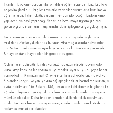
İnsanlar ilk peygamberden itibaren ahlaki eğitim açısından bazı bilgilere
erişebilmişlerdir. Bu bilgiler ilavelerle ve yapılan yorumlarla bozulmaya
uğramışlardır. İlahın tekliği, yardımın kimden isteneceği, ibadetin kime
yapılacağı ve nasıl yapılacağı fikirleri de bozulmaya uğramıştır. Yeni
gelen elçilerle insanların inançlarında tekrar iyileşmeler gerçekleşmiştir.
Yer yüzüne yeniden ulaşan ilahi mesaj ramazan ayında başlamıştır.
Aralıklarla Mekke yakınlarında bulunan Hira mağarasında halvet eden
Hz. Muhammed ramazan ayında yine oradaydı. Gün kadir gecesiydi.
Bin aydan daha hayırlı olan bir gecedir bu gece.
Cebrail as’ın getirdiği ilk vahiy yeryüzünde uzun süredir devam eden
kutsal kitap kaosuna bir çözüm oluşturacaktır. Ayet bu şuuru şöyle haber
vermektedir, “Ramazan ayı! O ay ki insanlara yol gösteren, hidayet ve
furkandan (doğru ve yanlış ayrımına) apaçık deliller barındıran Kur’ân, o
ayda indirilmiştir.” (el-Bakara, 186) İnsanların ilahi sistemin bilgilerine ilk
ağızdan ulaşmaları ve kaynak problemine çözüm bulmaları bu sayede
mümkün olacaktır. Daha önce en azından akıllarda teklik bozulmuştu.
Kitabın hemen olmasa da işleyen süreç içinde insanları kendi etrafında
toplaması mukadder olacaktır.