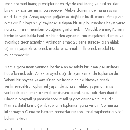
İnsanlara yeni inanç prensiplerinden ziyade eski inanç ve alışkanlıkları
bırakmak zor gelmiştir. Bu sebepten Mekke döneminde inanan sayısı
sınırlı kalmıştır. Amaç sayının çoğalması değildir bu ilk etapta. Amaç var
olmaktır. Bir kayanın yüzeyinden sızlayan bir su gibi insanlara hayat veren
nuru sunmanın mümkün olduğunu göstermektir. Öncelikle amaç Kuran-ı
Kerim’in yani hakla batılı bir birinden ayıran nurun meşalesini dikmek ve
aydınlığa geçit açmaktır. Ardından amaç 23 sene sürecek olan ahlak
eğitimini yapmak ve örnek modeller sunmaktır. İlk örnek model Hz.
Muhammed’tir.
İslam’a göre iman yanında ibadetle ahlak sahibi bir insan geliştirilmesi
hedeflenmektedir. Ahlak bireysel değildir aynı zamanda toplumsaldır.
Yabani bir hayatta yaşam süren bir insanın ahlakı kimseye örnek
verilmeyecektir. Toplumsal yaşamda sunulan ahlaki yaşamdır misal
verilecek olan. İman bireysel bir durum olarak kabul edilirken ibadet
işlevinin bireyselliği yanında toplumsallığı göz önünde tutulmalıdır.
Namaz dahil tüm diğer ibadetlerin toplumsal yönü vardır. Cemaatsiz
kılınamayan Cuma ve bayram namazlarının toplumsal yapılandırıcı yönü
bulunmaktadır.