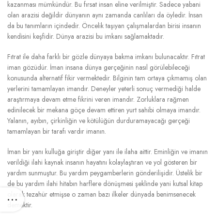
kazanması mümkündür. Bu fırsat insan eline verilmiştir. Sadece yabani
olan arazisi değildir dünyanın aynı zamanda canlıları da öyledir. İnsan
da bu tanımların içindedir. Öncelik taşıyan çalışmalardan birisi insanın
kendisini keşfidir. Dünya arazisi bu imkanı sağlamaktadır.
Fıtrat ile daha farklı bir gözle dünyaya bakma imkanı bulunacaktır. Fıtrat
iman gözüdür. İman insana dünya gerçeğinin nasıl görülebileceği
konusunda alternatif fikir vermektedir. Bilginin tam ortaya çıkmamış olan
yerlerini tamamlayan imandır. Deneyler yeterli sonuç vermediği halde
araştırmaya devam etme fikrini veren imandır. Zorluklara rağmen
edinilecek bir mekana göçe devam ettiren yurt sahibi olmaya imandır.
Yalanın, ayıbın, çirkinliğin ve kötülüğün durduramayacağı gerçeği
tamamlayan bir tarafı vardır imanın.
İman bir yanı kulluğa giriştir diğer yanı ile ilaha aittir. Eminliğin ve imanın
verildiği ilahi kaynak insanın hayatını kolaylaştıran ve yol gösteren bir
yardım sunmuştur. Bu yardım peygamberlerin gönderilişidir. Üstelik bir
de bu yardım ilahi hitabın harflere dönüşmesi şeklinde yani kutsal kitap
olarak tezahür etmişse o zaman bazı ilkeler dünyada benimsenecek
demektir.