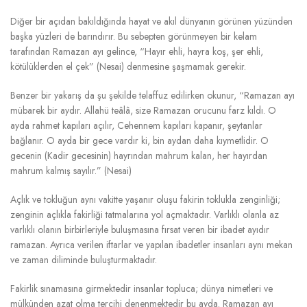
Diğer bir açıdan bakıldığında hayat ve akıl dünyanın görünen yüzünden
başka yüzleri de barındırır. Bu sebepten görünmeyen bir kelam
tarafından Ramazan ayı gelince, “Hayır ehli, hayra koş, şer ehli,
kötülüklerden el çek” (Nesai) denmesine şaşmamak gerekir.
Benzer bir yakarış da şu şekilde telaffuz edilirken okunur, “Ramazan ayı
mübarek bir aydır. Allahü teâlâ, size Ramazan orucunu farz kıldı. O
ayda rahmet kapıları açılır, Cehennem kapıları kapanır, şeytanlar
bağlanır. O ayda bir gece vardır ki, bin aydan daha kıymetlidir. O
gecenin (Kadir gecesinin) hayrından mahrum kalan, her hayırdan
mahrum kalmış sayılır.” (Nesai)
Açlık ve tokluğun aynı vakitte yaşanır oluşu fakirin toklukla zenginliği;
zenginin açlıkla fakirliği tatmalarına yol açmaktadır. Varlıklı olanla az
varlıklı olanın birbirleriyle buluşmasına fırsat veren bir ibadet ayıdır
ramazan. Ayrıca verilen iftarlar ve yapılan ibadetler insanları aynı mekan
ve zaman diliminde buluşturmaktadır.
Fakirlik sınamasına girmektedir insanlar topluca; dünya nimetleri ve
mülkünden azat olma tercihi denenmektedir bu ayda. Ramazan ayı