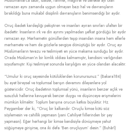
Müslümanlarca sabır, ibadet, rahmet, mağfıret ve bereket ayı olan
ramazan aynı zamanda uygun olmayan bazı hal ve davranışların
bırakıldığı buna mukabil disiplinli davranışların benimsendiği bir aydır.
Oruç ibadeti kardeşliği pekiştiren ve insanları ayıran sınırları ufaltan bir
ibadettir. İnsanların ırk ve din ayrımı yapılmadan şefkat gördüğü bir aydır
ramazan ayı. Merhametin gönüllerden taşıp insandan insana hem ellerle
merhamete ve hem de gözlerle sevgiye dönüştüğü bir aydır. Oruç ayı
Müslümanların tevazu ve teslimiyeti en yüce makama sunduğu bir aydır.
Orada Müslüman’ın bir kimlik iddiası kalmamıştır, kendisini varlığından
soyutlamıştır. Kişi teslimiyet sonunda karşılığını en yüce olandan alacaktır.
“Umulur ki oruç sayesinde kötülüklerden korunursunuz.” (Bakara184)
bu ayet bireysel ve toplumsal barışın devamını dileyenlere yol
göstericidir. Oruç ibadetinin toplumsal yönü, insanların benzer açlık ve
susuzluk hallerine kavuşarak benzer duygu ve düşünceye erişmelerini
mümkün kılmaktır. Toplum barışına orucun katkısı büyüktür. Hz.
Peygamber der ki, “Oruç bir kalkandır. Oruçlu kimse kötü söz
söylemesin ve cahillik yapmasın (yani Cahiliyet fiillerinden bir şey
yapmasın). Eğer herhangi bir kimse kendisiyle dövüşmeye yahut
söğüşmeye girişirse, ona iki defa ‘Ben oruçluyum’ desin.” (Buhârî)