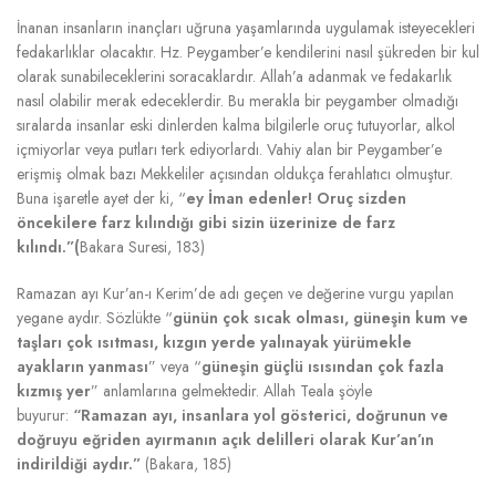
İnanan insanların inançları uğruna yaşamlarında uygulamak isteyecekleri
fedakarlıklar olacaktır. Hz. Peygamber’e kendilerini nasıl şükreden bir kul
olarak sunabileceklerini soracaklardır. Allah’a adanmak ve fedakarlık
nasıl olabilir merak edeceklerdir. Bu merakla bir peygamber olmadığı
sıralarda insanlar eski dinlerden kalma bilgilerle oruç tutuyorlar, alkol
içmiyorlar veya putları terk ediyorlardı. Vahiy alan bir Peygamber’e
erişmiş olmak bazı Mekkeliler açısından oldukça ferahlatıcı olmuştur.
Buna işaretle ayet der ki, “
ey İman edenler! Oruç sizden
öncekilere farz kılındığı gibi sizin üzerinize de farz
kılındı.”(
Bakara Suresi, 183)
Ramazan ayı Kur’an-ı Kerim’de adı geçen ve değerine vurgu yapılan
yegane aydır. Sözlükte “
günün çok sıcak olması, güneşin kum ve
taşları çok ısıtması, kızgın yerde yalınayak yürümekle
ayakların yanması
” veya “
güneşin güçlü ısısından çok fazla
kızmış yer
” anlamlarına gelmektedir. Allah Teala şöyle
buyurur:
“Ramazan ayı, insanlara yol gösterici, doğrunun ve
doğruyu eğriden ayırmanın açık delilleri olarak Kur’an’ın
indirildiği aydır.”
(Bakara, 185)