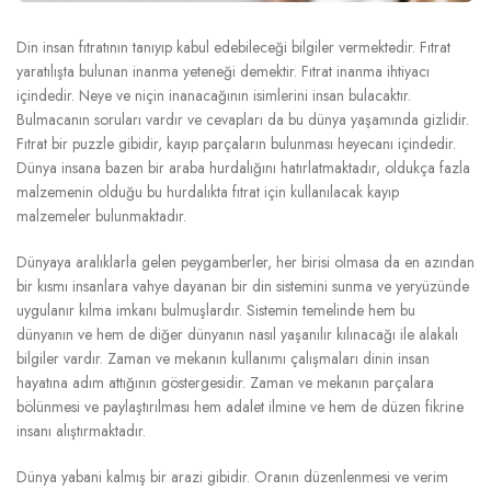
Din insan fıtratının tanıyıp kabul edebileceği bilgiler vermektedir. Fıtrat
yaratılışta bulunan inanma yeteneği demektir. Fıtrat inanma ihtiyacı
içindedir. Neye ve niçin inanacağının isimlerini insan bulacaktır.
Bulmacanın soruları vardır ve cevapları da bu dünya yaşamında gizlidir.
Fıtrat bir puzzle gibidir, kayıp parçaların bulunması heyecanı içindedir.
Dünya insana bazen bir araba hurdalığını hatırlatmaktadır, oldukça fazla
malzemenin olduğu bu hurdalıkta fıtrat için kullanılacak kayıp
malzemeler bulunmaktadır.
Dünyaya aralıklarla gelen peygamberler, her birisi olmasa da en azından
bir kısmı insanlara vahye dayanan bir din sistemini sunma ve yeryüzünde
uygulanır kılma imkanı bulmuşlardır. Sistemin temelinde hem bu
dünyanın ve hem de diğer dünyanın nasıl yaşanılır kılınacağı ile alakalı
bilgiler vardır. Zaman ve mekanın kullanımı çalışmaları dinin insan
hayatına adım attığının göstergesidir. Zaman ve mekanın parçalara
bölünmesi ve paylaştırılması hem adalet ilmine ve hem de düzen fikrine
insanı alıştırmaktadır.
Dünya yabani kalmış bir arazi gibidir. Oranın düzenlenmesi ve verim